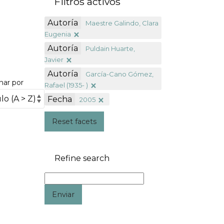
Filtros activos
Autoría
Maestre Galindo, Clara
Eugenia
Autoría
Puldain Huarte,
Javier
Autoría
García-Cano Gómez,
nar por
Rafael (1935- )
Fecha
2005
Reset facets
Refine search
Enviar