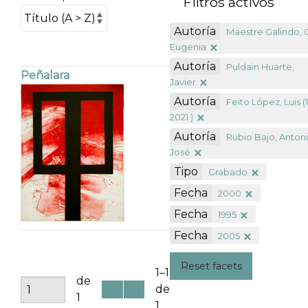
Filtros activos
Autoría
Maestre Galindo, 
Eugenia
Autoría
Puldain Huarte,
Peñalara
Javier
Autoría
Feito López, Luis (
2021 )
Autoría
Rubio Bajo, Anton
José
Tipo
Grabado
Fecha
2000
Fecha
1995
Fecha
2005
Reset facets
1–1
de
de
1
1