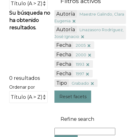
Filtros activos
Su búsqueda no
Autoría
Maestre Galindo, Clara
ha obtenido
Eugenia
resultados.
Autoría
Linazasoro Rodríguez,
José Ignacio
Fecha
2005
Fecha
2000
Fecha
1993
Fecha
1997
0 resultados
Tipo
Grabado
Ordenar por
Reset facets
Refine search