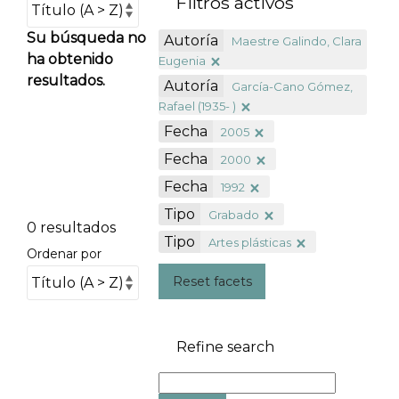
Filtros activos
Su búsqueda no
Autoría
Maestre Galindo, Clara
ha obtenido
Eugenia
resultados.
Autoría
García-Cano Gómez,
Rafael (1935- )
Fecha
2005
Fecha
2000
Fecha
1992
Tipo
Grabado
0 resultados
Tipo
Artes plásticas
Ordenar por
Reset facets
Refine search