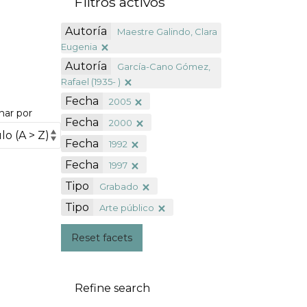
Filtros activos
Autoría
Maestre Galindo, Clara
Eugenia
Autoría
García-Cano Gómez,
Rafael (1935- )
Fecha
2005
nar por
Fecha
2000
Fecha
1992
Fecha
1997
Tipo
Grabado
Tipo
Arte público
Reset facets
Refine search