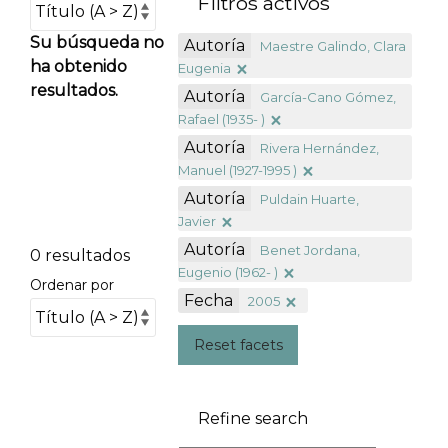
Filtros activos
Su búsqueda no
Autoría
Maestre Galindo, Clara
ha obtenido
Eugenia
resultados.
Autoría
García-Cano Gómez,
Rafael (1935- )
Autoría
Rivera Hernández,
Manuel (1927-1995 )
Autoría
Puldain Huarte,
Javier
Autoría
Benet Jordana,
0 resultados
Eugenio (1962- )
Ordenar por
Fecha
2005
Reset facets
Refine search