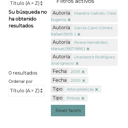
Filtros activos
Su búsqueda no
Autoría
Maestre Galindo, Clara
ha obtenido
Eugenia
resultados.
Autoría
García-Cano Gómez,
Rafael (1935- )
Autoría
Rivera Hernández,
Manuel (1927-1995 )
Autoría
Linazasoro Rodríguez,
José Ignacio
Fecha
2005
0 resultados
Fecha
2000
Ordenar por
Tipo
Artes plásticas
Tipo
Pintura
Reset facets