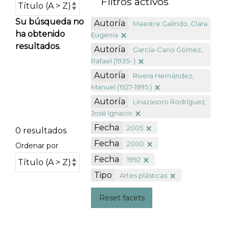
Filtros activos
Su búsqueda no
Autoría
Maestre Galindo, Clara
ha obtenido
Eugenia
resultados.
Autoría
García-Cano Gómez,
Rafael (1935- )
Autoría
Rivera Hernández,
Manuel (1927-1995 )
Autoría
Linazasoro Rodríguez,
José Ignacio
Fecha
2005
0 resultados
Fecha
2000
Ordenar por
Fecha
1992
Tipo
Artes plásticas
Reset facets