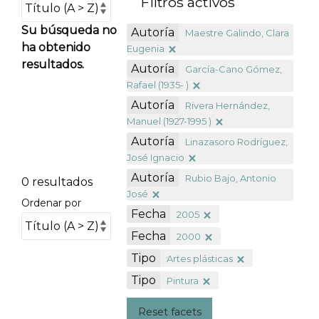
Filtros activos
Su búsqueda no
Autoría
Maestre Galindo, Clara
ha obtenido
Eugenia
resultados.
Autoría
García-Cano Gómez,
Rafael (1935- )
Autoría
Rivera Hernández,
Manuel (1927-1995 )
Autoría
Linazasoro Rodríguez,
José Ignacio
Autoría
Rubio Bajo, Antonio
0 resultados
José
Ordenar por
Fecha
2005
Fecha
2000
Tipo
Artes plásticas
Tipo
Pintura
Reset facets