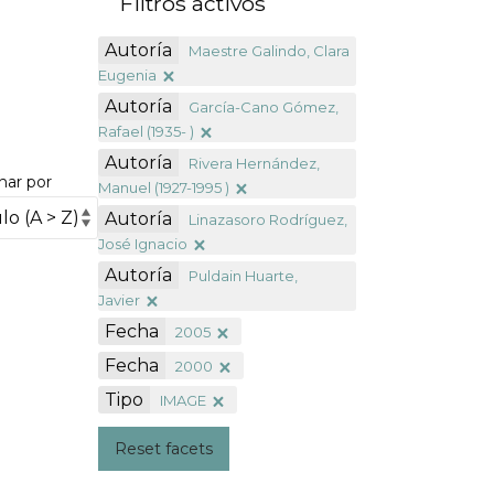
Filtros activos
Autoría
Maestre Galindo, Clara
Eugenia
Autoría
García-Cano Gómez,
Rafael (1935- )
Autoría
Rivera Hernández,
nar por
Manuel (1927-1995 )
Autoría
Linazasoro Rodríguez,
José Ignacio
Autoría
Puldain Huarte,
Javier
Fecha
2005
Fecha
2000
Tipo
IMAGE
Reset facets