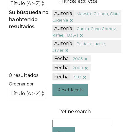
Filtros activos
Su búsqueda no
Autoría
Maestre Galindo, Clara
ha obtenido
Eugenia
resultados.
Autoría
García-Cano Gómez,
Rafael (1935- )
Autoría
Puldain Huarte,
Javier
Fecha
2005
Fecha
2008
0 resultados
Fecha
1993
Ordenar por
Reset facets
Refine search