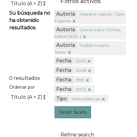
Filtros activos
Su búsqueda no
Autoría
Maestre Galindo, Clara
ha obtenido
Eugenia
resultados.
Autoría
García-Cano Gómez,
Rafael (1935- )
Autoría
Puldain Huarte,
Javier
Fecha
2005
Fecha
2008
0 resultados
Fecha
1995
Ordenar por
Fecha
2003
Tipo
Artes plásticas
Reset facets
Refine search