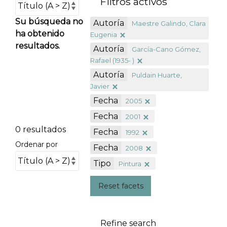
Filtros activos
Su búsqueda no
Autoría
Maestre Galindo, Clara
ha obtenido
Eugenia
resultados.
Autoría
García-Cano Gómez,
Rafael (1935- )
Autoría
Puldain Huarte,
Javier
Fecha
2005
Fecha
2001
0 resultados
Fecha
1992
Ordenar por
Fecha
2008
Tipo
Pintura
Reset facets
Refine search