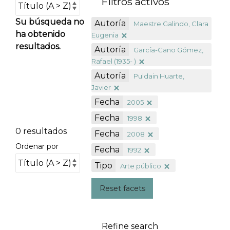
Filtros activos
Su búsqueda no
Autoría
Maestre Galindo, Clara
ha obtenido
Eugenia
resultados.
Autoría
García-Cano Gómez,
Rafael (1935- )
Autoría
Puldain Huarte,
Javier
Fecha
2005
Fecha
1998
0 resultados
Fecha
2008
Ordenar por
Fecha
1992
Tipo
Arte público
Reset facets
Refine search