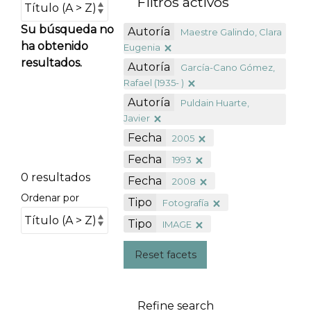
Filtros activos
Su búsqueda no
Autoría
Maestre Galindo, Clara
ha obtenido
Eugenia
resultados.
Autoría
García-Cano Gómez,
Rafael (1935- )
Autoría
Puldain Huarte,
Javier
Fecha
2005
Fecha
1993
0 resultados
Fecha
2008
Ordenar por
Tipo
Fotografía
Tipo
IMAGE
Reset facets
Refine search