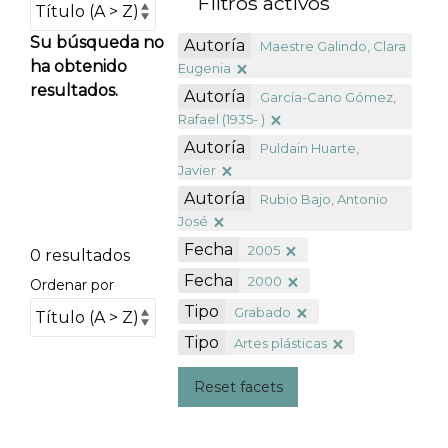
Filtros activos
Su búsqueda no
Autoría
Maestre Galindo, Clara
ha obtenido
Eugenia
resultados.
Autoría
García-Cano Gómez,
Rafael (1935- )
Autoría
Puldain Huarte,
Javier
Autoría
Rubio Bajo, Antonio
José
Fecha
2005
0 resultados
Fecha
2000
Ordenar por
Tipo
Grabado
Tipo
Artes plásticas
Reset facets