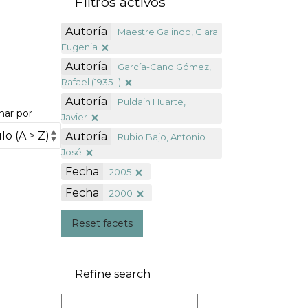
Filtros activos
Autoría
Maestre Galindo, Clara
Eugenia
Autoría
García-Cano Gómez,
Rafael (1935- )
Autoría
Puldain Huarte,
nar por
Javier
Autoría
Rubio Bajo, Antonio
José
Fecha
2005
Fecha
2000
Reset facets
Refine search