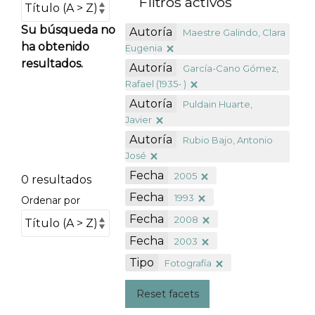
Filtros activos
Su búsqueda no
Autoría
Maestre Galindo, Clara
ha obtenido
Eugenia
resultados.
Autoría
García-Cano Gómez,
Rafael (1935- )
Autoría
Puldain Huarte,
Javier
Autoría
Rubio Bajo, Antonio
José
Fecha
2005
0 resultados
Fecha
1993
Ordenar por
Fecha
2008
Fecha
2003
Tipo
Fotografía
Reset facets