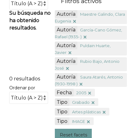
Filtros activos
Su búsqueda no
Autoría
Maestre Galindo, Clara
ha obtenido
Eugenia
resultados.
Autoría
García-Cano Gómez,
Rafael (1935- )
Autoría
Puldain Huarte,
Javier
Autoría
Rubio Bajo, Antonio
José
Autoría
Saura Atarés, Antonio
0 resultados
(1930-1998 )
Ordenar por
Fecha
2005
Tipo
Grabado
Tipo
Artes plásticas
Tipo
IMAGE
Reset facets