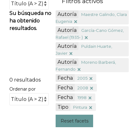
Filtros activos
Su búsqueda no
Autoría
Maestre Galindo, Clara
ha obtenido
Eugenia
resultados.
Autoría
García-Cano Gómez,
Rafael (1935- )
Autoría
Puldain Huarte,
Javier
Autoría
Moreno Barberá,
Fernando
Fecha
2005
0 resultados
Fecha
2008
Ordenar por
Fecha
1998
Tipo
Pintura
Reset facets