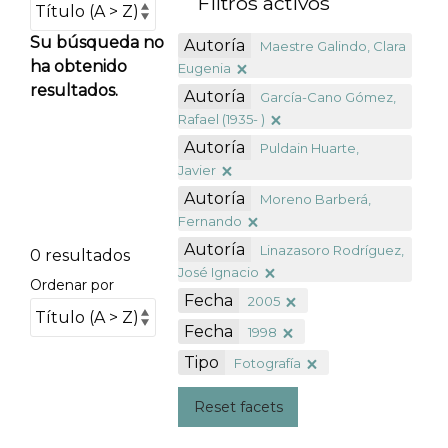
Filtros activos
Su búsqueda no
Autoría
Maestre Galindo, Clara
ha obtenido
Eugenia
resultados.
Autoría
García-Cano Gómez,
Rafael (1935- )
Autoría
Puldain Huarte,
Javier
Autoría
Moreno Barberá,
Fernando
Autoría
Linazasoro Rodríguez,
0 resultados
José Ignacio
Ordenar por
Fecha
2005
Fecha
1998
Tipo
Fotografía
Reset facets