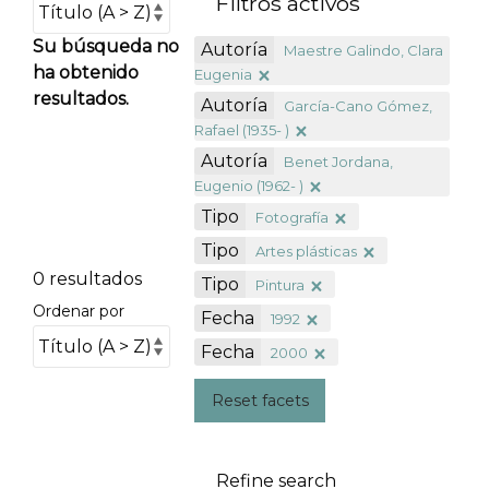
Filtros activos
Su búsqueda no
Autoría
Maestre Galindo, Clara
ha obtenido
Eugenia
resultados.
Autoría
García-Cano Gómez,
Rafael (1935- )
Autoría
Benet Jordana,
Eugenio (1962- )
Tipo
Fotografía
Tipo
Artes plásticas
0 resultados
Tipo
Pintura
Ordenar por
Fecha
1992
Fecha
2000
Reset facets
Refine search