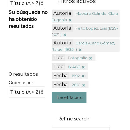
Filtros activos
Su búsqueda no
Autoría
Maestre Galindo, Clara
ha obtenido
Eugenia
resultados.
Autoría
Feito López, Luis (1929-
2021 )
Autoría
García-Cano Gómez,
Rafael (1935- )
Tipo
Fotografía
Tipo
IMAGE
0 resultados
Fecha
1992
Ordenar por
Fecha
2001
Reset facets
Refine search