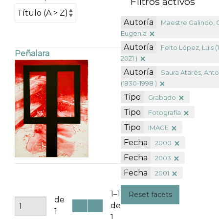
Filtros activos
Autoría
Maestre Galindo, 
Eugenia
Autoría
Feito López, Luis (
Peñalara
2021 )
Autoría
Saura Atarés, Ant
(1930-1998 )
Tipo
Grabado
Tipo
Fotografía
Tipo
IMAGE
Fecha
2000
Fecha
2003
Fecha
2001
1–1
Reset facets
de
de
1
1