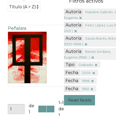
Filtros activos
Autoría
Maestre Galindo, 
Eugenia
Autoría
Feito López, Luis (
Peñalara
2021 )
Autoría
Saura Atarés, Ant
(1930-1998 )
Autoría
Benet Jordana,
Eugenio (1962- )
Tipo
Grabado
Fecha
2000
Fecha
1998
Fecha
1992
Reset facets
1–1
de
de
1
1