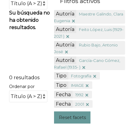
Filtros activos
Su búsqueda no
Autoría
Maestre Galindo, Clara
ha obtenido
Eugenia
resultados.
Autoría
Feito López, Luis (1929-
2021 )
Autoría
Rubio Bajo, Antonio
José
Autoría
García-Cano Gómez,
Rafael (1935- )
Tipo
Fotografía
0 resultados
Tipo
IMAGE
Ordenar por
Fecha
1992
Fecha
2001
Reset facets