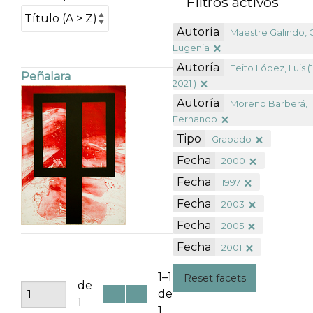
Filtros activos
Autoría
Maestre Galindo, 
Eugenia
Autoría
Feito López, Luis (
Peñalara
2021 )
Autoría
Moreno Barberá,
Fernando
Tipo
Grabado
Fecha
2000
Fecha
1997
Fecha
2003
Fecha
2005
Fecha
2001
1–1
Reset facets
de
de
1
1