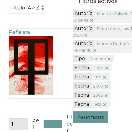
Filtros activos
Autoría
Maestre Galindo, 
Eugenia
Autoría
Feito López, Luis (
Peñalara
2021 )
Autoría
Moreno Barberá,
Fernando
Tipo
Grabado
Fecha
2000
Fecha
1997
Fecha
2003
Fecha
2005
Fecha
1992
1–1
Reset facets
de
de
1
1