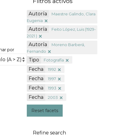
Filtros activos
Autoría
Maestre Galindo, Clara
Eugenia
Autoría
Feito López, Luis (1929-
2021 )
Autoría
Moreno Barberá,
nar por
Fernando
Tipo
Fotografía
Fecha
1992
Fecha
1997
Fecha
1993
Fecha
2003
Reset facets
Refine search