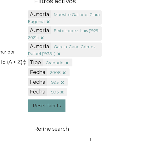
Filtros activos
Autoría
Maestre Galindo, Clara
Eugenia
Autoría
Feito López, Luis (1929-
2021 )
Autoría
García-Cano Gómez,
nar por
Rafael (1935- )
Tipo
Grabado
Fecha
2008
Fecha
1993
Fecha
1995
Reset facets
Refine search