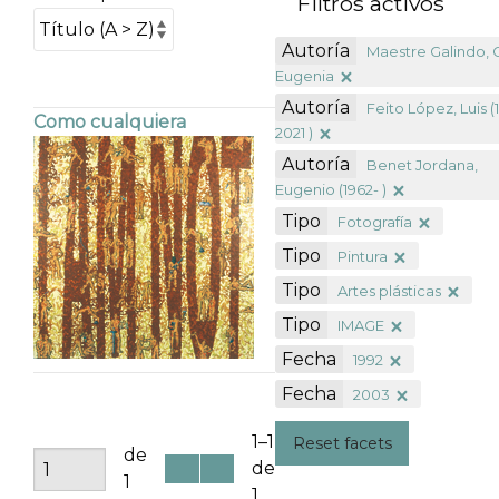
Filtros activos
Autoría
Maestre Galindo, 
Eugenia
Autoría
Feito López, Luis (
Como cualquiera
2021 )
Autoría
Benet Jordana,
Eugenio (1962- )
Tipo
Fotografía
Tipo
Pintura
Tipo
Artes plásticas
Tipo
IMAGE
Fecha
1992
Fecha
2003
1–1
Reset facets
de
de
1
1