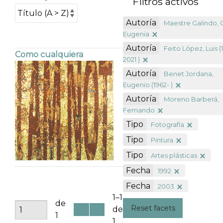
Filtros activos
Autoría
Maestre Galindo, 
Eugenia
Autoría
Feito López, Luis (
Como cualquiera
2021 )
Autoría
Benet Jordana,
Eugenio (1962- )
Autoría
Moreno Barberá,
Fernando
Tipo
Fotografía
Tipo
Pintura
Tipo
Artes plásticas
Fecha
1992
Fecha
2003
1–1
de
Reset facets
de
1
1