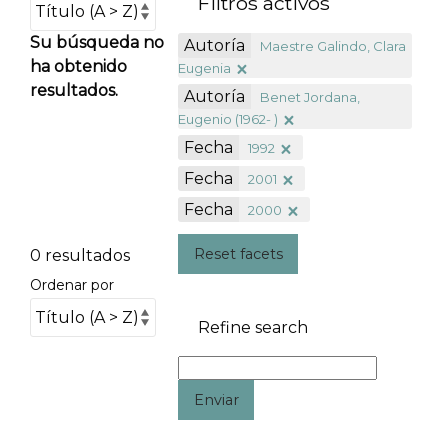
Filtros activos
Su búsqueda no
Autoría
Maestre Galindo, Clara
ha obtenido
Eugenia
resultados.
Autoría
Benet Jordana,
Eugenio (1962- )
Fecha
1992
Fecha
2001
Fecha
2000
Reset facets
0 resultados
Ordenar por
Refine search
Enviar