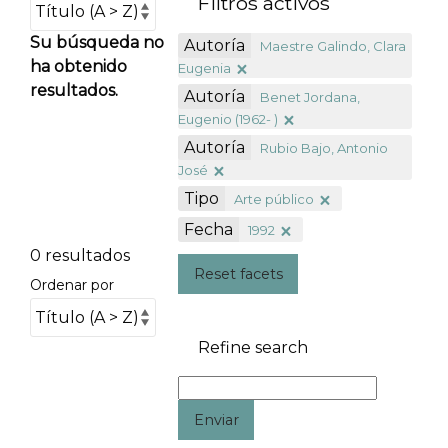
Filtros activos
Su búsqueda no
Autoría
Maestre Galindo, Clara
ha obtenido
Eugenia
resultados.
Autoría
Benet Jordana,
Eugenio (1962- )
Autoría
Rubio Bajo, Antonio
José
Tipo
Arte público
Fecha
1992
0 resultados
Reset facets
Ordenar por
Refine search
Enviar