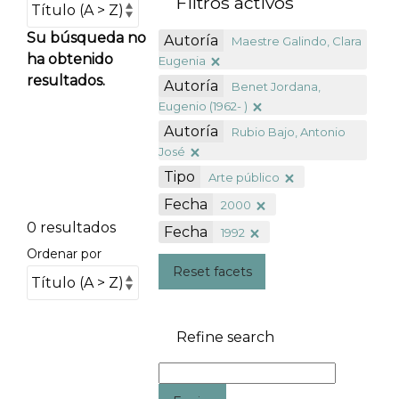
Filtros activos
Su búsqueda no
Autoría
Maestre Galindo, Clara
ha obtenido
Eugenia
resultados.
Autoría
Benet Jordana,
Eugenio (1962- )
Autoría
Rubio Bajo, Antonio
José
Tipo
Arte público
Fecha
2000
0 resultados
Fecha
1992
Ordenar por
Reset facets
Refine search