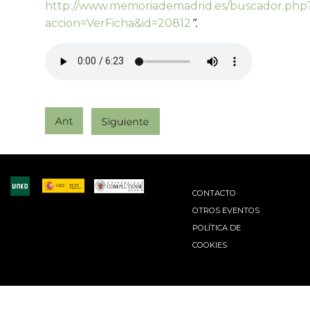
http://www.memoriademadrid.es/buscador.php
accion=VerFicha&id=20812
”.
CONTACTO
OTROS EVENTOS
POLÍTICA DE
COOKIES