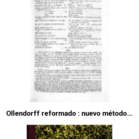
Ollendorff reformado : nuevo método para aprender a leer, hablar y escribir un idioma cualquiera, adaptado al inglés, para uso de los alumnos del colegio de San Felipe Neri de Cádiz t. 1